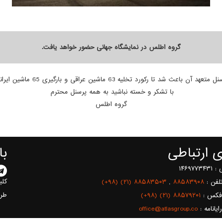
گروه اطلس در نمایشگاه جهانی حضور خواهد یافت.
 و بارگیری 65 ماشین ایرانی در سرمای زمستان جهت فرآورده مازوت ثبت گردد.
با تشکر و خسته نباشید به همه پرسنل محترم
گروه اطلس
ای ارتباطی
با
۱۴۶۹۷
کلی
لفن :
۸۸۵۸۳۹۰۸
,
(+۹۸) (۲۱) ۸۸۵۸۳۵۰۳
طر
فکس :
(+۹۸) (۲۱) ۸۸۵۷۹۲۰۱
يانامه :
office@atlasgroup.co