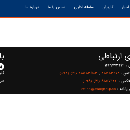
اخبار
کاربران
سامانه اداری
تماس با ما
درباره ما
ای ارتباطی
با
۱۴۶۹۷
کلی
لفن :
۸۸۵۸۳۹۰۸
,
(+۹۸) (۲۱) ۸۸۵۸۳۵۰۳
طر
فکس :
(+۹۸) (۲۱) ۸۸۵۷۹۲۰۱
يانامه :
office@atlasgroup.co